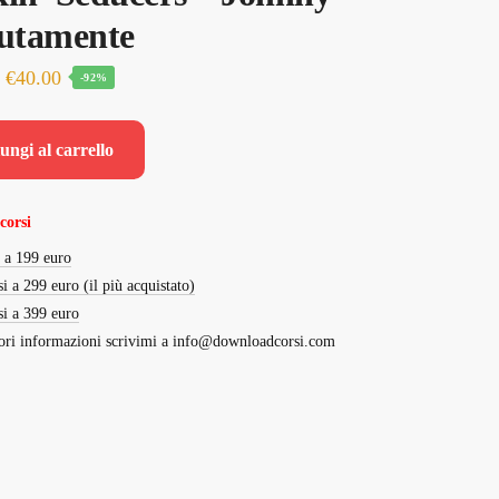
tutamente
Il
Il
€
40.00
-92%
prezzo
prezzo
originale
attuale
ungi al carrello
era:
è:
€500.00.
€40.00.
corsi
i a 199 euro
si a 299 euro (il più acquistato)
si a 399 euro
ri informazioni scrivimi a
info@downloadcorsi.com