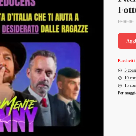
Fot
€
500.00
Aggi
Pacchetti 
5 cors
10 cor
15 cor
Per maggio