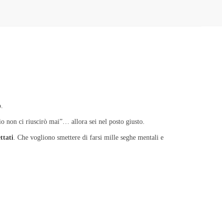
o.
 “io non ci riuscirò mai”… allora sei nel posto giusto.
ttati
. Che vogliono smettere di farsi mille seghe mentali e