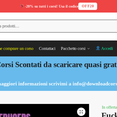
OFF20
-20% su tutti i corsi! Usa il codice
 comprare un corso
Contattaci
Pacchetto corsi
Accedi
orsi Scontati da scaricare quasi grat
aggiori informazioni scrivimi a
info@downloadcors
In offerta
Fuck