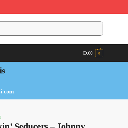
€
0.00
0
is
i.com
!
in’ Seducers – Johnny