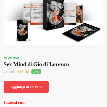
In offerta!
Sex Mind di Gio di Lorenzo
Il
Il
€
19.00
€
47.00
-60%
prezzo
prezzo
originale
attuale
Aggiungi al carrello
era:
è:
€47.00.
€19.00.
Pacchetti corsi