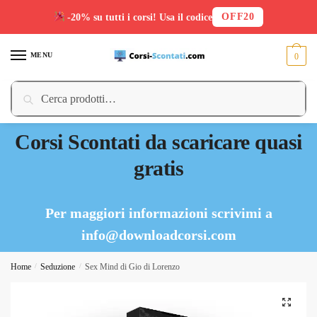
OFF20
-20% su tutti i corsi! Usa il codice
Skip
Skip
to
to
MENU
0
navigation
content
Cerca:
Cerca
Corsi Scontati da scaricare quasi
gratis
Per maggiori informazioni scrivimi a
info@downloadcorsi.com
Home
/
Seduzione
/
Sex Mind di Gio di Lorenzo