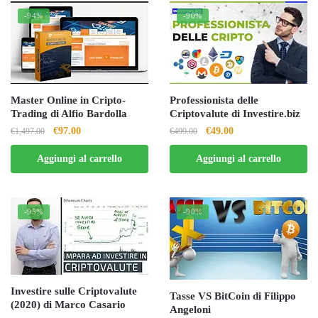
-94%
-90%
Master Online in Cripto-
Professionista delle
Trading di Alfio Bardolla
Criptovalute di Investire.biz
Il
Il
Il
Il
€
97.00
€
49.00
€
1,497.00
€
499.00
prezzo
prezzo
prezzo
prezzo
Aggiungi al carrello
Aggiungi al carrello
originale
attuale
originale
attuale
era:
è:
era:
è:
€1,497.00.
€97.00.
€499.00.
€49.00.
-95%
-90%
Investire sulle Criptovalute
Tasse VS BitCoin di Filippo
(2020) di Marco Casario
Angeloni