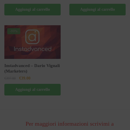
prezzo
prezzo
originale
attuale
Aggiungi al carrello
Aggiungi al carrello
originale
attuale
era:
è:
era:
è:
€497.00.
€42.00.
€97.00.
€9.00.
-90%
Instadvanced – Dario Vignali
(Marketers)
Il
Il
€
39.00
€
397.00
prezzo
prezzo
Aggiungi al carrello
originale
attuale
era:
è:
€397.00.
€39.00.
Per maggiori informazioni scrivimi a