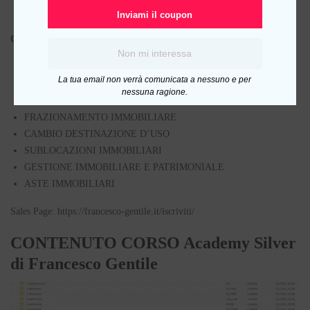
Inviami il coupon
Cosa imparerai in questo corso
Non mi interessa
HOME STAGING IMMOBILIARE
La tua email non verrà comunicata a nessuno e per
RISTRUTTURAZIONE CON GLI OPTIONALS
nessuna ragione.
CESSIONE PROPOSTA DI ACQUISTO SENZA SOLDI
FRAZIONAMENTO IMMOBILIARE
CAMBIO DESTINAZIONE D’USO
SUBLOCAZIONI IMMOBILIARI
GESTIONE IMMOBILIARE E PATRIMONIALE
ASTE IMMOBILIARI
Sales Page: https://francesco-gentile.it/iscriviti/
CONTENUTO CORSO Academy Silver
di Francesco Gentile