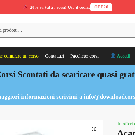
OFF20
-20% su tutti i corsi! Usa il codice
 comprare un corso
Contattaci
Pacchetto corsi
Accedi
orsi Scontati da scaricare quasi grat
aggiori informazioni scrivimi a
info@downloadcors
In offerta
Aca