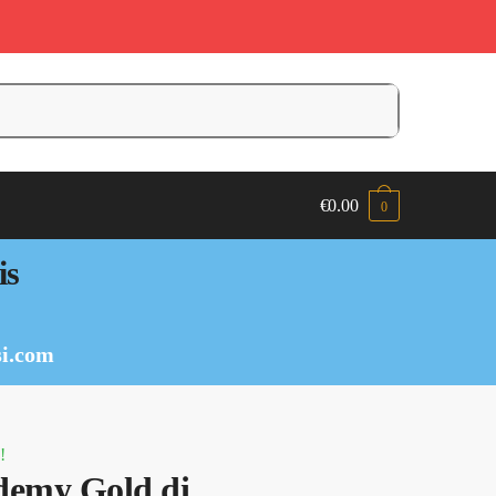
€
0.00
0
is
i.com
!
demy Gold di