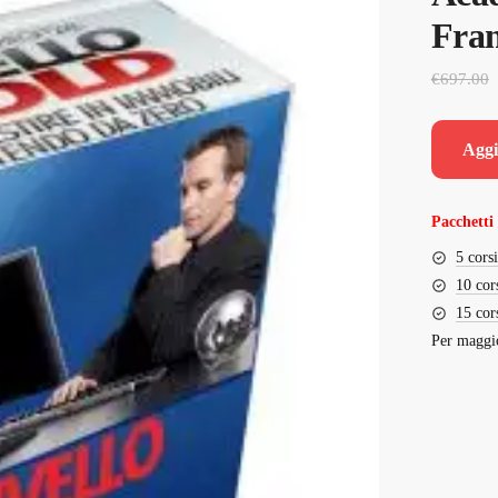
Fran
€
697.00
Aggi
Pacchetti 
5 cors
10 cor
15 cor
Per maggio