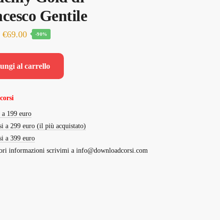
cesco Gentile
Il
Il
€
69.00
-90%
prezzo
prezzo
originale
attuale
ungi al carrello
era:
è:
€697.00.
€69.00.
corsi
i a 199 euro
si a 299 euro (il più acquistato)
si a 399 euro
ri informazioni scrivimi a
info@downloadcorsi.com