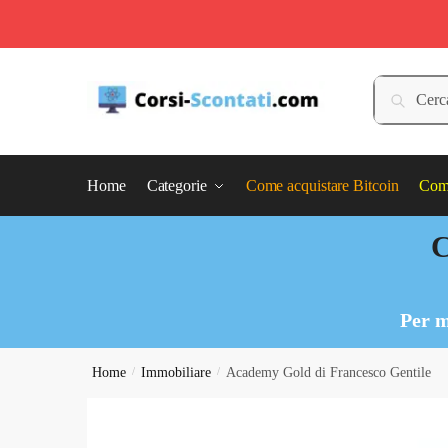
Skip
Skip
to
to
Cerca:
Cerca
navigation
content
Home
Categorie
Come acquistare Bitcoin
Come
C
Per m
Home
/
Immobiliare
/
Academy Gold di Francesco Gentile