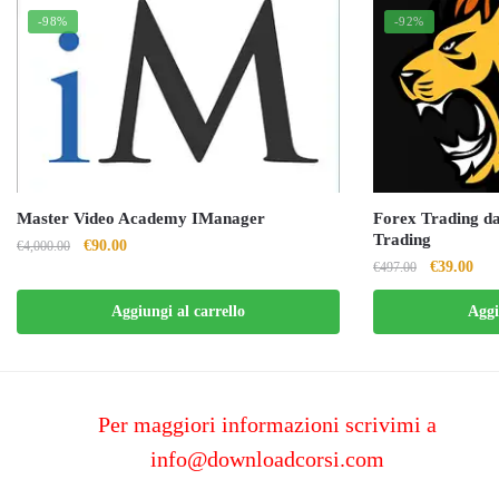
-98%
-92%
Master Video Academy IManager
Forex Trading da
Trading
Il
Il
€
90.00
€
4,000.00
Il
Il
€
39.00
€
497.00
prezzo
prezzo
prezzo
pre
originale
attuale
Aggiungi al carrello
Aggi
originale
attu
era:
è:
era:
è:
€4,000.00.
€90.00.
€497.00.
€39
Per maggiori informazioni scrivimi a
info@downloadcorsi.com