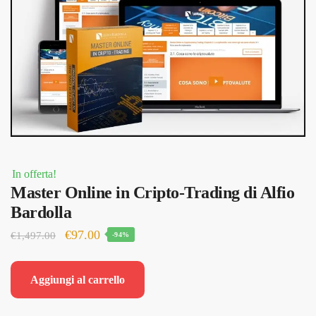
In offerta!
Master Online in Cripto-Trading di Alfio
Bardolla
Il
Il
€
97.00
€
1,497.00
-94%
prezzo
prezzo
originale
attuale
Aggiungi al carrello
era:
è:
€1,497.00.
€97.00.