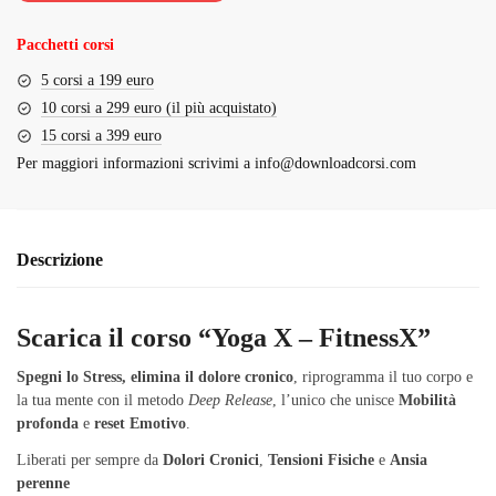
€398.00.
€29.00.
Pacchetti corsi
5 corsi a 199 euro
10 corsi a 299 euro (il più acquistato)
15 corsi a 399 euro
Per maggiori informazioni scrivimi a
info@downloadcorsi.com
Descrizione
Scarica il corso “Yoga X – FitnessX”
Spegni lo Stress, elimina il dolore cronico
, riprogramma il tuo corpo e
la tua mente con il metodo
Deep Release
, l’unico che unisce
Mobilità
profonda
e
reset Emotivo
.
Liberati per sempre da
Dolori Cronici
,
Tensioni Fisiche
e
Ansia
perenne