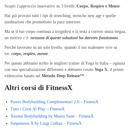
Scopri l’approccio innovativo su 3 livelli:
Corpo, Respiro e Mente
.
Hai già provato tutti i tipi di stretching, tecniche new age e quelle
meditazioni che promettono la pace interiore.
Ma se il tuo corpo continua a irrigidirsi e la testa a correre senza tregua,
un motivo c’è:
nessuna di queste soluzioni ha davvero funzionato
.
Perché lavorano su un solo livello, quando il tuo malessere vive su
tre:
corpo, respiro, mente
.
Per questo abbiamo scelto le migliori trainer di Yoga in Italia – ognuna
con una specializzazione differente e abbiamo creato
Yoga X
, il primo
videocorso basato sul
Metodo Deep Release™
.
Altri corsi di FitnessX
Power Bodybuilding Complementari 2.0 – FitnessX
Tutti i Corsi AI Play – FitnessX
Xtreme Bodybuilding by Mauro Sassi – FitnessX
Suspension X by Luigi Colbax – FitnessX