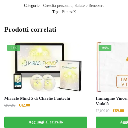
Categorie:
Crescita personale
,
Salute e Benessere
Tag:
FitnessX
Prodotti correlati
-96%
-96%
Miracle Mind 5 di Charlie Fantechi
Immagine Vincen
Vadalà
Il
Il
€
42.00
€
997.00
Il
Il
€
89.00
€
2,000.00
prezzo
prezzo
prezzo
pr
originale
attuale
Aggiungi al carrello
Aggi
originale
at
era:
è: