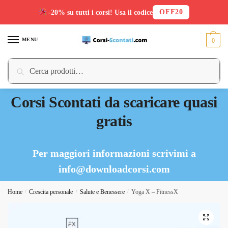
OFF20
-20% su tutti i corsi! Usa il codice
Skip
Skip
to
to
MENU
0
navigation
content
Cerca:
Cerca
Corsi Scontati da scaricare quasi
gratis
Per maggiori informazioni scrivimi a
info@downloadcorsi.com
Home
/
Crescita personale
/
Salute e Benessere
/
Yoga X – FitnessX