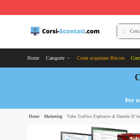
Skip
Skip
to
to
Cerca:
Cerca
navigation
content
Home
Categorie
Come acquistare Bitcoin
Come
C
Per m
Home
/
Marketing
/
Tubo Traffico Esplosivo di Daniele D’Au