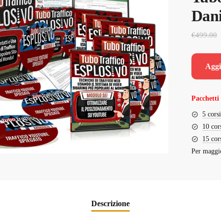
Dani
€
499.00
Aggi
Pacchetti 
5 cors
10 cor
15 cor
Per maggio
Descrizione