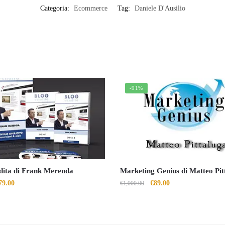
Categoria:
Ecommerce
Tag:
Daniele D'Ausilio
-91%
dita di Frank Merenda
Marketing Genius di Matteo Pit
Il
Il
Il
79.00
€
89.00
€
1,000.00
rezzo
prezzo
prezzo
prezzo
riginale
attuale
originale
attuale
a:
è:
era:
è: