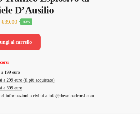
ele D’Ausilio
Il
Il
€
39.00
-92%
prezzo
prezzo
originale
attuale
ungi al carrello
era:
è:
€499.00.
€39.00.
corsi
i a 199 euro
si a 299 euro (il più acquistato)
si a 399 euro
ri informazioni scrivimi a
info@downloadcorsi.com