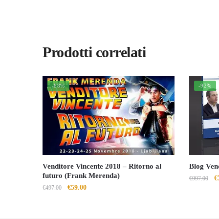
Prodotti correlati
-88%
-92%
Venditore Vincente 2018 – Ritorno al
Blog Ven
futuro (Frank Merenda)
Il
€
€
997.00
Il
Il
€
59.00
€
497.00
p
prezzo
prezzo
o
originale
attuale
er