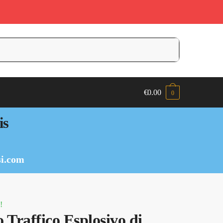
€
0.00
0
is
i.com
!
 Traffico Esplosivo di