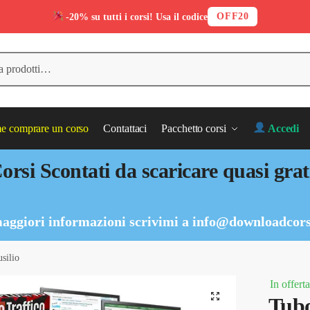
OFF20
-20% su tutti i corsi! Usa il codice
 comprare un corso
Contattaci
Pacchetto corsi
Accedi
orsi Scontati da scaricare quasi grat
aggiori informazioni scrivimi a
info@downloadcors
silio
In offerta
Tubo