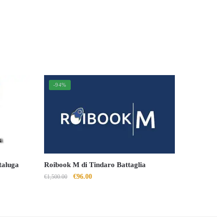
-94%
taluga
Roibook M di Tindaro Battaglia
Il
Il
€
96.00
€
1,500.00
prezzo
prezzo
originale
attuale
era:
è: