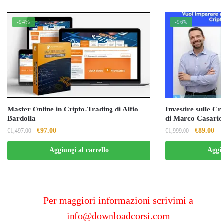
-94%
-96%
Master Online in Cripto-Trading di Alfio
Investire sulle C
Bardolla
di Marco Casari
Il
Il
Il
Il
€
97.00
€
89.00
€
1,497.00
€
1,999.00
prezzo
prezzo
prezzo
pr
Aggiungi al carrello
Aggi
originale
attuale
originale
at
era:
è:
era:
è:
€1,497.00.
€97.00.
€1,999.0
€8
Per maggiori informazioni scrivimi a
info@downloadcorsi.com