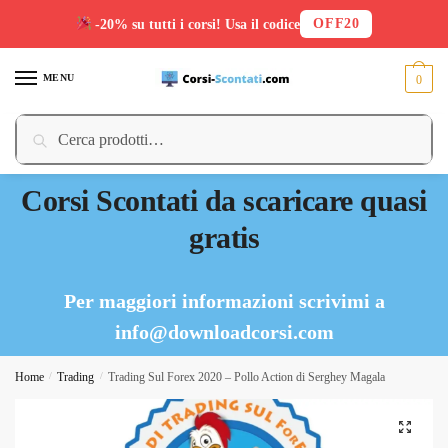
OFF20
-20% su tutti i corsi! Usa il codice
Skip
Skip
to
to
MENU
0
navigation
content
Cerca:
Cerca
Corsi Scontati da scaricare quasi
gratis
Per maggiori informazioni scrivimi a
info@downloadcorsi.com
Home
/
Trading
/
Trading Sul Forex 2020 – Pollo Action di Serghey Magala