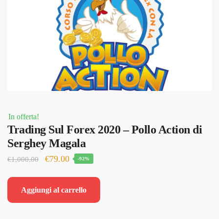
In offerta!
Trading Sul Forex 2020 – Pollo Action di
Serghey Magala
Il
Il
€
79.00
€
1,000.00
-92%
prezzo
prezzo
originale
attuale
Aggiungi al carrello
era:
è:
€1,000.00.
€79.00.