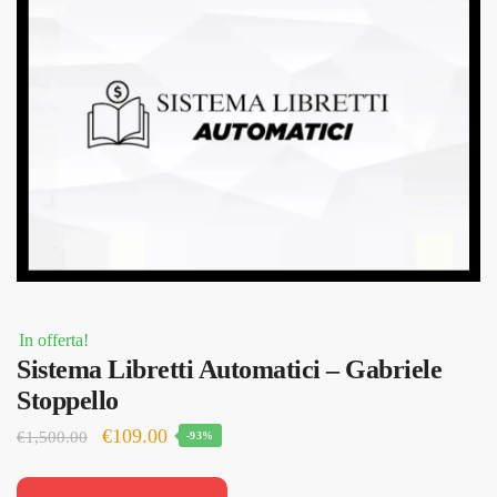
In offerta!
Sistema Libretti Automatici – Gabriele
Stoppello
Il
Il
€
109.00
€
1,500.00
-93%
prezzo
prezzo
originale
attuale