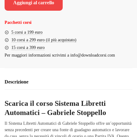
Aggiungi al carrello
era:
è:
€1,500.00.
€109.00.
Pacchetti corsi
5 corsi a 199 euro
10 corsi a 299 euro (il più acquistato)
15 corsi a 399 euro
Per maggiori informazioni scrivimi a
info@downloadcorsi.com
Descrizione
Scarica il corso Sistema Libretti
Automatici – Gabriele Stoppello
Il Sistema Libretti Automatici di Gabriele Stoppello offre un’opportunità
senza precedenti per creare una fonte di guadagno automatico e lavorare
da casa, senza la necessità di vincoli di orario o una Partita IVA. Questo