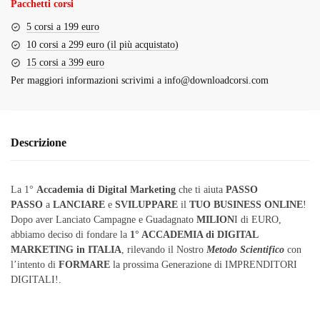
Pacchetti corsi
5 corsi a 199 euro
10 corsi a 299 euro (il più acquistato)
15 corsi a 399 euro
Per maggiori informazioni scrivimi a
info@downloadcorsi.com
Descrizione
La 1°
Accademia di Digital Marketing
che ti aiuta
PASSO
PASSO
a
LANCIARE
e
SVILUPPARE
il
TUO BUSINESS ONLINE
!
Dopo aver Lanciato Campagne e Guadagnato
MILION
I di EURO,
abbiamo deciso di fondare la
1° ACCADEMIA di DIGITAL
MARKETING in ITALIA
, rilevando il Nostro
Metodo Scientifico
con
l’intento di
FORMARE
la prossima Generazione di IMPRENDITORI
DIGITALI!.