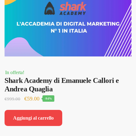
In offerta!
Shark Academy di Emanuele Callori e
Andrea Quaglia
Il
Il
€
59.00
€
999.00
-94%
prezzo
prezzo
originale
attuale
Aggiungi al carrello
era:
è:
€999.00.
€59.00.