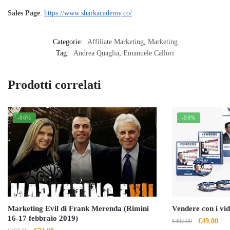
Sales Page
:
https://www.sharkacademy.co/
Categorie:
Affiliate Marketing
,
Marketing
Tag:
Andrea Quaglia
,
Emanuele Callori
Prodotti correlati
-86%
-90%
Marketing Evil di Frank Merenda (Rimini
Vendere con i vi
16-17 febbraio 2019)
Il
Il
€
49.00
€
497.00