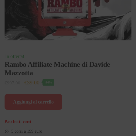
In offerta!
Rambo Affiliate Machine di Davide
Mazzotta
Il
Il
€
39.00
€
997.00
-96%
prezzo
prezzo
originale
attuale
Aggiungi al carrello
era:
è:
€997.00.
€39.00.
Pacchetti corsi
5 corsi a 199 euro