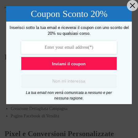
Terminologia
Coupon Sconto 20%
Landing Page
Inserisci sotto la tua email e riceverai il coupon con uno sconto del
Termini Utili
20% su qualsiasi corso.
Tipi di Offerte
Panoramica Facebook ADS
Inviami il coupon
Struttura di una Campagna di Vendita
Business Manager
Non mi interessa
Audience Insight
La tua email non verrà comunicata a nessuno e per
Gestione Inserzioni
nessuna ragione.
Obiettivi
Creazione Dettagliata Campagna
Pagina Facebook di Vendita
Pixel e Conversioni Personalizzate