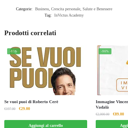
Categorie:
Business
,
Crescita personale
,
Salute e Benessere
Tag:
InVictus Academy
Prodotti correlati
-85%
-96%
Se vuoi puoi di Roberto Cerè
Immagine Vincen
Vadalà
Il
Il
€
29.00
€
197.00
Il
Il
€
89.00
€
2,000.00
prezzo
prezzo
prezzo
pr
originale
attuale
Aggiungi al carrello
Aggi
originale
at
era:
è: