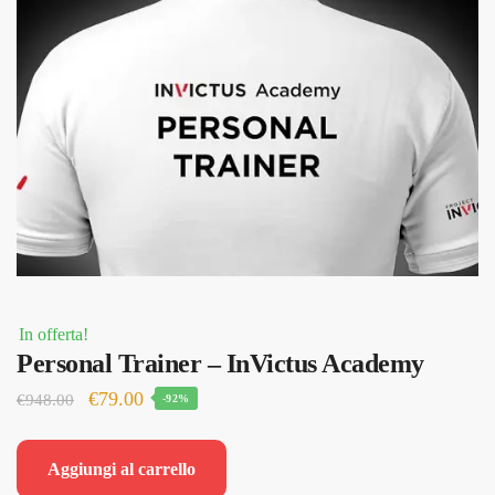
In offerta!
Personal Trainer – InVictus Academy
Il
Il
€
79.00
€
948.00
-92%
prezzo
prezzo
originale
attuale
Aggiungi al carrello
era:
è: