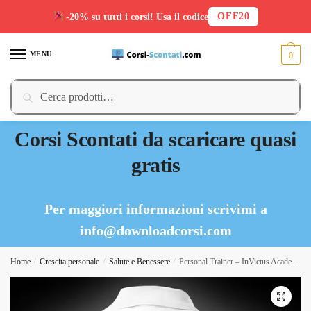
OFF20
-20% su tutti i corsi! Usa il codice
Skip
Skip
to
to
MENU
0
navigation
content
Cerca:
Cerca
Corsi Scontati da scaricare quasi
gratis
Per maggiori informazioni scrivimi a
info@downloadcorsi.com
Home
/
Crescita personale
/
Salute e Benessere
/
Personal Trainer – InVictus Academy