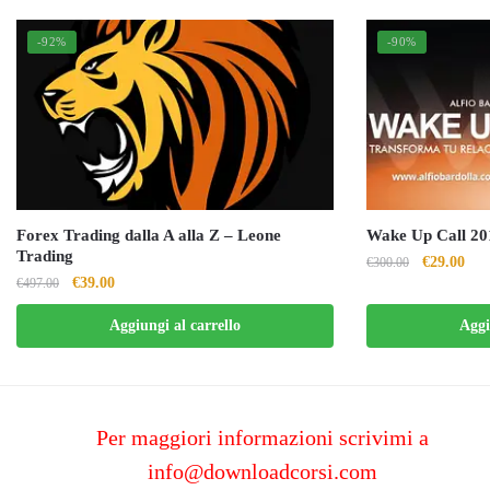
-92%
-90%
Forex Trading dalla A alla Z – Leone
Wake Up Call 201
Trading
Il
Il
€
29.00
€
300.00
Il
Il
€
39.00
€
497.00
prezzo
pre
prezzo
prezzo
originale
attu
Aggiungi al carrello
Aggi
originale
attuale
era:
è:
era:
è:
€300.00.
€29
€497.00.
€39.00.
Per maggiori informazioni scrivimi a
info@downloadcorsi.com