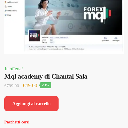
In offerta!
Mql academy di Chantal Sala
Il
Il
€
49.00
€
799.00
-94%
prezzo
prezzo
originale
attuale
Aggiungi al carrello
era:
è:
€799.00.
€49.00.
Pacchetti corsi