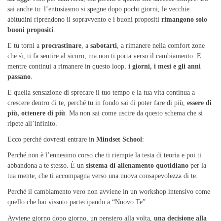
sai anche tu: l’entusiasmo si spegne dopo pochi giorni, le vecchie
abitudini riprendono il sopravvento e i buoni propositi
rimangono solo
buoni propositi
.
E tu torni a
procrastinare
, a
sabotarti
, a rimanere nella comfort zone
che sì, ti fa sentire al sicuro, ma non ti porta verso il cambiamento. E
mentre continui a rimanere in questo loop,
i giorni, i mesi e gli anni
passano
.
E quella sensazione di sprecare il tuo tempo e la tua vita continua a
crescere dentro di te, perché tu in fondo sai di poter fare di più,
essere di
più, ottenere di più
. Ma non sai come uscire da questo schema che si
ripete all’infinito.
Ecco perché dovresti entrare in
Mindset School
:
Perché non è l’ennesimo corso che ti riempie la testa di teoria e poi ti
abbandona a te stesso. È un
sistema di allenamento quotidiano
per la
tua mente, che ti accompagna verso una nuova consapevolezza di te.
Perché il cambiamento vero non avviene in un workshop intensivo come
quello che hai vissuto partecipando a “Nuovo Te”.
Avviene giorno dopo giorno, un pensiero alla volta,
una decisione alla