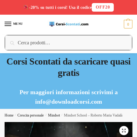
OFF20
-20% su tutti i corsi! Usa il codice
Skip
Skip
to
to
MENU
0
navigation
content
Cerca:
Cerca
Corsi Scontati da scaricare quasi
gratis
Per maggiori informazioni scrivimi a
info@downloadcorsi.com
Home
/
Crescita personale
/
Mindset
/
Mindset School – Roberto Maria Vadalà