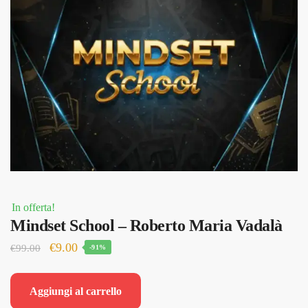
In offerta!
Mindset School – Roberto Maria Vadalà
Il
Il
€
9.00
€
99.00
-91%
prezzo
prezzo
originale
attuale
Aggiungi al carrello
era:
è: