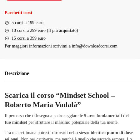
€99.00.
€9.00.
Pacchetti corsi
5 corsi a 199 euro
10 corsi a 299 euro (il più acquistato)
15 corsi a 399 euro
Per maggiori informazioni scrivimi a
info@downloadcorsi.com
Descrizione
Scarica il corso “Mindset School –
Roberto Maria Vadalà”
Il percorso che ti insegna a padroneggiare le
5 aree fondamentali del
tuo mindset
per sfruttare il massimo potenziale della tua mente.
Tra una settimana potresti ritrovarti nello
stesso identico punto di dove
sei oggi
. Non per cattiveria, ma perché è quello che succede sempre. Lo