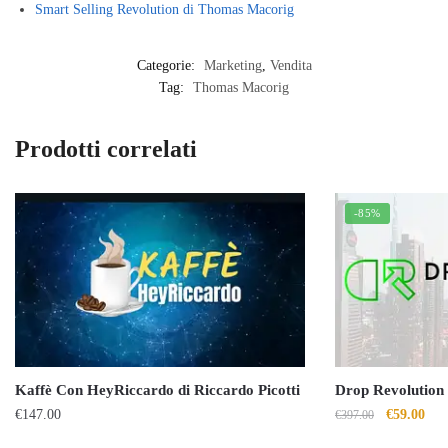
Smart Selling Revolution di Thomas Macorig
Categorie:
Marketing
,
Vendita
Tag:
Thomas Macorig
Prodotti correlati
-85%
Kaffè Con HeyRiccardo di Riccardo Picotti
Drop Revolution
Il
Il
€
147.00
€
59.00
€
397.00
prezzo
pre