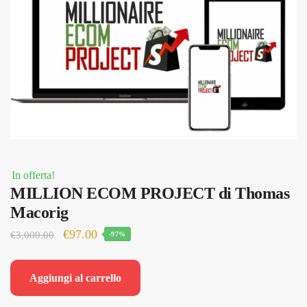
In offerta!
MILLION ECOM PROJECT di Thomas
Macorig
Il
Il
€
97.00
€
3,000.00
-97%
prezzo
prezzo
originale
attuale
Aggiungi al carrello
era:
è: