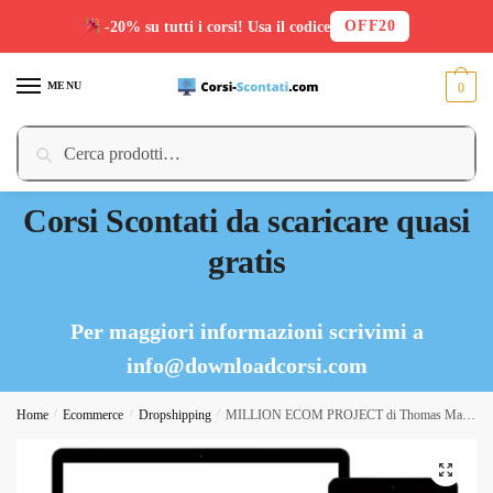
OFF20
-20% su tutti i corsi! Usa il codice
Skip
Skip
to
to
MENU
0
navigation
content
Cerca:
Cerca
Corsi Scontati da scaricare quasi
gratis
Per maggiori informazioni scrivimi a
info@downloadcorsi.com
Home
/
Ecommerce
/
Dropshipping
/
MILLION ECOM PROJECT di Thomas Macorig