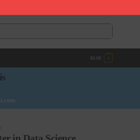
€
0.00
0
is
i.com
!
er in Data Science,