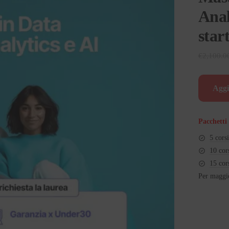
Anal
star
€
2,100.0
Aggi
Pacchetti 
5 cors
10 cor
15 cor
Per maggio