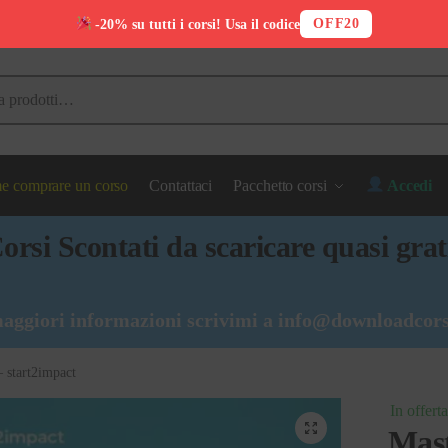
OFF20
-20% su tutti i corsi! Usa il codice
 comprare un corso
Contattaci
Pacchetto corsi
Accedi
orsi Scontati da scaricare quasi grat
aggiori informazioni scrivimi a
info@downloadcors
– start2impact
In offerta
Mast