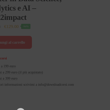
ytics e AI –
t2impact
Il
Il
€
129.00
0
-94%
prezzo
prezzo
originale
attuale
ungi al carrello
era:
è:
€2,100.00.
€129.00.
corsi
i a 199 euro
si a 299 euro (il più acquistato)
si a 399 euro
ri informazioni scrivimi a
info@downloadcorsi.com