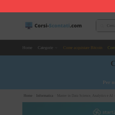
Skip
Skip
to
to
Cerca:
Cerca
navigation
content
Home
Categorie
Come acquistare Bitcoin
Come
C
Per m
Home
/
Informatica
/
Master in Data Science, Analytics e AI 