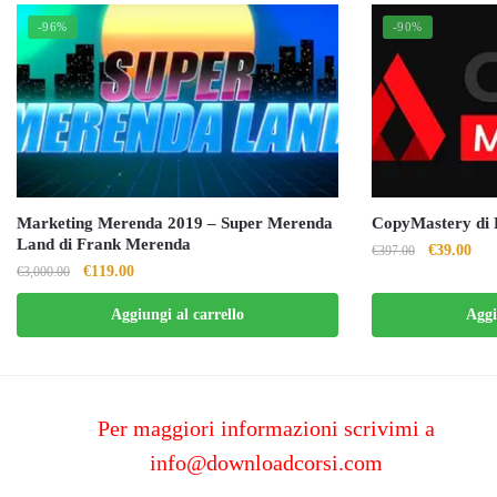
-96%
-90%
Marketing Merenda 2019 – Super Merenda
CopyMastery di D
Land di Frank Merenda
Il
Il
€
39.00
€
397.00
Il
Il
€
119.00
€
3,000.00
prezzo
pre
prezzo
prezzo
originale
attu
Aggiungi al carrello
Aggi
originale
attuale
era:
è:
era:
è:
€397.00.
€39
€3,000.00.
€119.00.
Per maggiori informazioni scrivimi a
info@downloadcorsi.com