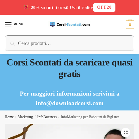
OFF20
-20% su tutti i corsi! Usa il codice
Skip
Skip
to
to
MENU
0
navigation
content
Cerca:
Cerca
Corsi Scontati da scaricare quasi
gratis
Per maggiori informazioni scrivimi a
info@downloadcorsi.com
Home
/
Marketing
/
InfoBusiness
/
InfoMarketing per Babbuini di BigLuca