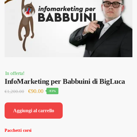
In offerta!
InfoMarketing per Babbuini di BigLuca
Il
Il
€
90.00
€
1,200.00
-93%
prezzo
prezzo
originale
attuale
Aggiungi al carrello
era:
è:
€1,200.00.
€90.00.
Pacchetti corsi