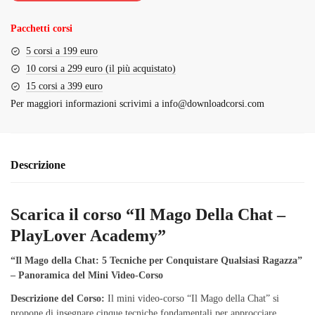
€39.00.
€4.00.
Pacchetti corsi
5 corsi a 199 euro
10 corsi a 299 euro (il più acquistato)
15 corsi a 399 euro
Per maggiori informazioni scrivimi a
info@downloadcorsi.com
Descrizione
Scarica il corso “Il Mago Della Chat –
PlayLover Academy”
“Il Mago della Chat: 5 Tecniche per Conquistare Qualsiasi Ragazza”
– Panoramica del Mini Video-Corso
Descrizione del Corso:
Il mini video-corso “Il Mago della Chat” si
propone di insegnare cinque tecniche fondamentali per approcciare,