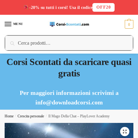
OFF20
-20% su tutti i corsi! Usa il codice
Skip
Skip
to
to
MENU
0
navigation
content
Cerca:
Cerca
Corsi Scontati da scaricare quasi
gratis
Per maggiori informazioni scrivimi a
info@downloadcorsi.com
Home
/
Crescita personale
/
Il Mago Della Chat – PlayLover Academy