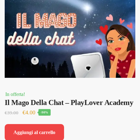
In offerta!
Il Mago Della Chat – PlayLover Academy
Il
Il
€
4.00
€
39.00
-90%
prezzo
prezzo
originale
attuale
Aggiungi al carrello
era:
è: