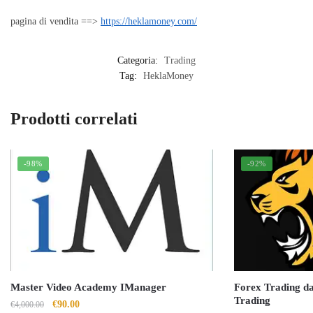
pagina di vendita ==>
https://heklamoney.com/
Categoria:
Trading
Tag:
HeklaMoney
Prodotti correlati
-98%
-92%
Master Video Academy IManager
Forex Trading da
Trading
Il
Il
€
90.00
€
4,000.00