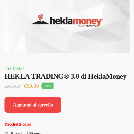
In offerta!
HEKLA TRADING® 3.0 di HeklaMoney
Il
Il
€
69.00
€
997.00
-93%
prezzo
prezzo
originale
attuale
Aggiungi al carrello
era:
è:
€997.00.
€69.00.
Pacchetti corsi
5 corsi a 199 euro