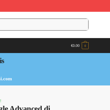
€
0.00
0
is
i.com
!
le Advanced di