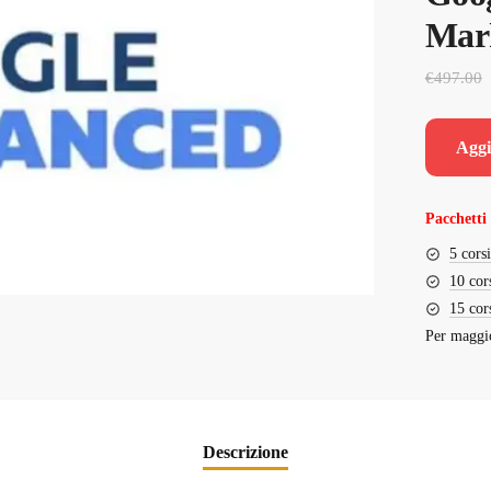
Mark
€
497.00
Aggi
Pacchetti 
5 cors
10 cor
15 cor
Per maggio
Descrizione