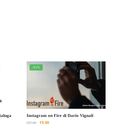
-91%
taluga
Instagram on Fire di Dario Vignali
Il
Il
€
9.00
€
97.00
prezzo
prezzo