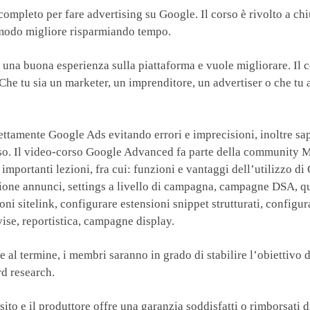
 completo per fare advertising su Google. Il corso è rivolto a c
 modo migliore risparmiando tempo.
ià una buona esperienza sulla piattaforma e vuole migliorare. Il c
Che tu sia un marketer, un imprenditore, un advertiser o che tu
tamente Google Ads evitando errori e imprecisioni, inoltre sapr
sso. Il video-corso Google Advanced fa parte della community 
 importanti lezioni, fra cui: funzioni e vantaggi dell’utilizzo d
stione annunci, settings a livello di campagna, campagne DSA, q
oni sitelink, configurare estensioni snippet strutturati, configu
ise, reportistica, campagne display.
e al termine, i membri saranno in grado di stabilire l’obiettivo 
d research.
o e il produttore offre una garanzia soddisfatti o rimborsati di 