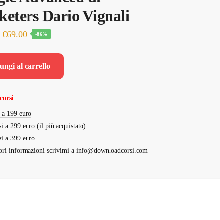
eters Dario Vignali
Il
Il
€
69.00
-86%
prezzo
prezzo
originale
attuale
ungi al carrello
era:
è:
€497.00.
€69.00.
corsi
i a 199 euro
si a 299 euro (il più acquistato)
si a 399 euro
ri informazioni scrivimi a
info@downloadcorsi.com