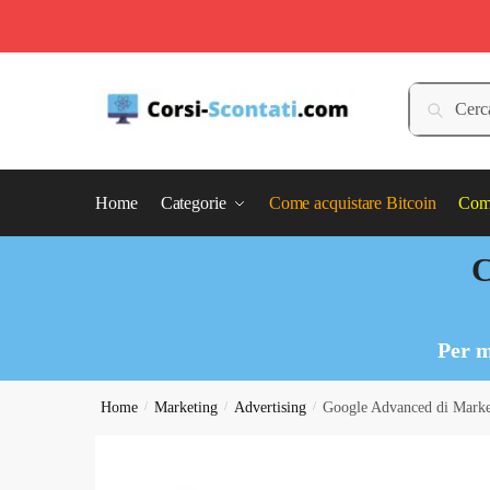
Skip
Skip
to
to
Cerca:
Cerca
navigation
content
Home
Categorie
Come acquistare Bitcoin
Come
C
Per m
Home
/
Marketing
/
Advertising
/
Google Advanced di Market