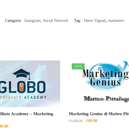
Categorie:
Instagram
,
Social Network
Tag:
Dario Vignali
,
marketers
-91%
filiate Academy – Marketing
Marketing Genius di Matteo Pit
Il
Il
€
89.00
€
1,000.00
Il
40.00
prezzo
prezzo