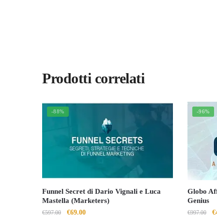
Prodotti correlati
-88%
-96%
Funnel Secret di Dario Vignali e Luca
Globo Af
Mastella (Marketers)
Genius
Il
Il
Il
€
69.00
€
€
597.00
€
997.00