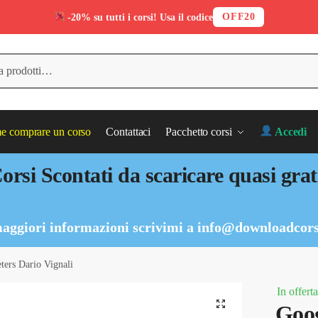
OFF20
-20% su tutti i corsi! Usa il codice
 comprare un corso
Contattaci
Pacchetto corsi
Accedi
orsi Scontati da scaricare quasi grat
aggiori informazioni scrivimi a
info@downloadcors
ers Dario Vignali
In offerta
Goog