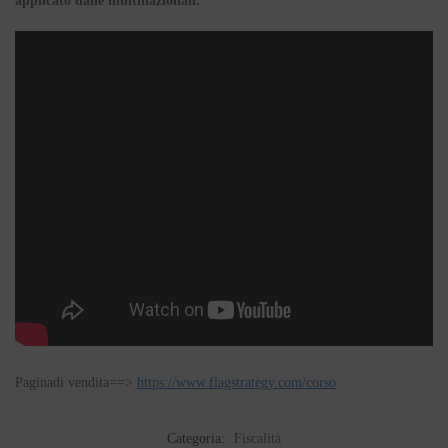
applicato dalle multinazionali.
Paginadi vendita==>
https://www.flagstrategy.com/corso
Categoria:
Fiscalità