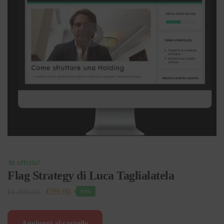
In offerta!
Flag Strategy di Luca Taglialatela
Il
Il
€
99.00
€
1,400.00
-93%
prezzo
prezzo
originale
attuale
Aggiungi al carrello