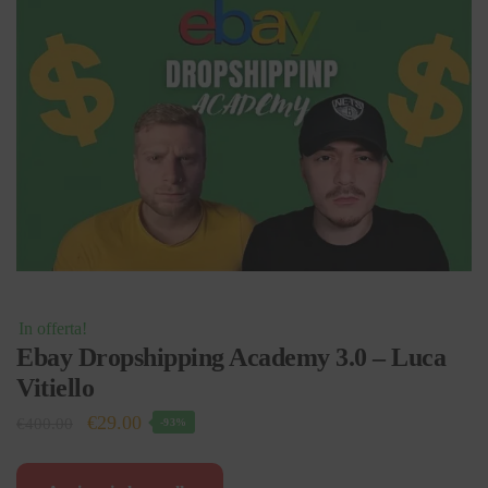
In offerta!
Ebay Dropshipping Academy 3.0 – Luca
Vitiello
Il
Il
€
29.00
€
400.00
-93%
prezzo
prezzo
originale
attuale