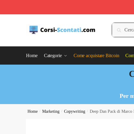
Skip
Skip
to
to
Cerca:
Cerca
navigation
content
Home
Categorie
Come acquistare Bitcoin
Come
C
Per m
Home
/
Marketing
/
Copywriting
/
Deep Dan Pack di Marco