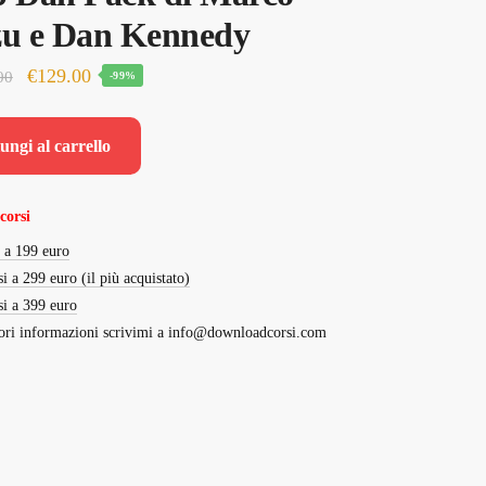
zu e Dan Kennedy
Il
Il
€
129.00
00
-99%
prezzo
prezzo
originale
attuale
ungi al carrello
era:
è:
€12,000.00.
€129.00.
corsi
i a 199 euro
si a 299 euro (il più acquistato)
si a 399 euro
ri informazioni scrivimi a
info@downloadcorsi.com