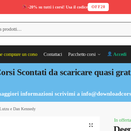
OFF20
-20% su tutti i corsi! Usa il codice
 comprare un corso
Contattaci
Pacchetto corsi
Accedi
orsi Scontati da scaricare quasi grat
aggiori informazioni scrivimi a
info@downloadcors
 Lutzu e Dan Kennedy
In offerta
Deep