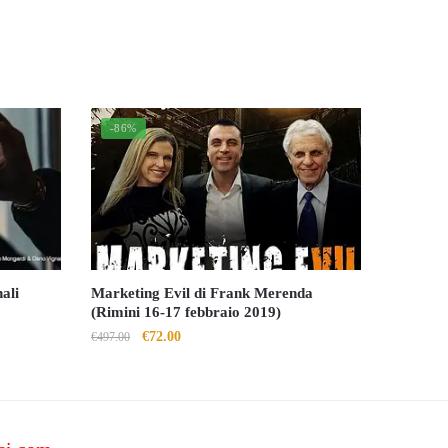
-86%
ali
Marketing Evil di Frank Merenda
(Rimini 16-17 febbraio 2019)
Il
Il
€
72.00
€
497.00
prezzo
prezzo
originale
attuale
era:
è:
€497.00.
€72.00.