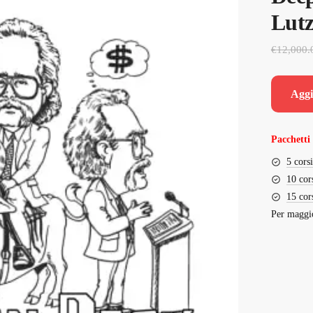
Lut
€
12,000.
Aggi
Pacchetti 
5 cors
10 cor
15 cor
Per maggio