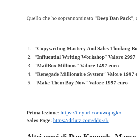
Quello che ho soprannominato “
Deep Dan Pack
”,
“
Copywriting Mastery And Sales Thinking B
“
Influential Writing Workshop
”
Valore 2997
“
MailBox Millions
”
Valore 1497 euro
“
Renegade Millionaire System
”
Valore 1997 
“
Make Them Buy Now
”
Valore 1997 euro
Prima lezione
:
https://tinyurl.com/wojngko
Sales Page
:
https://drlutz.com/ddp-sl/
Altri corsi di Dan Kennedy, Marco