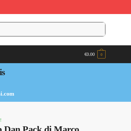
€
0.00
0
is
i.com
!
 Dan Pack di Marco