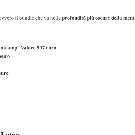
 ovvero il bundle che va nelle
profondità più oscure della men
ootcamp
”
Valore 997 euro
 euro
euro
 Lutzu