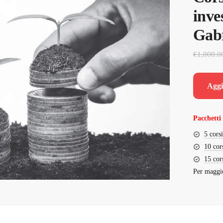
inve
Gabr
€
1,000.0
Aggi
Pacchetti 
5 cors
10 cor
15 cor
Per maggio