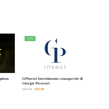
-93%
pheus
GPInvest Investimento consapevole di
Giorgio Pecorari
Il
Il
€
69.00
€
997.00
prezzo
prezzo
originale
attuale
era:
è: