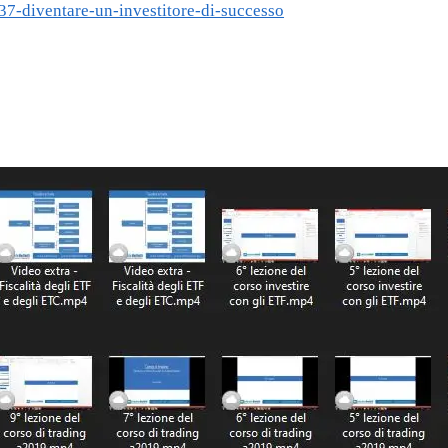
637-diventare-un-investitore-di-successo