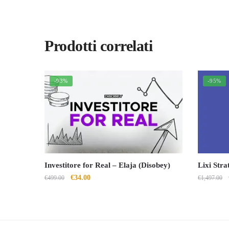
Prodotti correlati
-93%
-95%
Investitore for Real – Elaja (Disobey)
Lixi Stra
Il
Il
€
34.00
€
499.00
€
1,497.00
prezzo
prezzo
originale
attuale
era:
è:
€499.00.
€34.00.