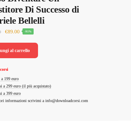
stitore Di Successo di
iele Bellelli
Il
Il
€
89.00
0
-91%
prezzo
prezzo
originale
attuale
ungi al carrello
era:
è:
€1,000.00.
€89.00.
corsi
i a 199 euro
si a 299 euro (il più acquistato)
si a 399 euro
ri informazioni scrivimi a
info@downloadcorsi.com