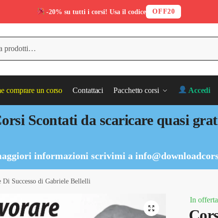
OFF20
-20% su tutti i corsi! Usa il codice
 comprare un corso
Contattaci
Pacchetto corsi
Accedi
orsi Scontati da scaricare quasi grat
aggiori informazioni scrivimi a
info@downloadcors
 Di Successo di Gabriele Bellelli
In offerta
Cors