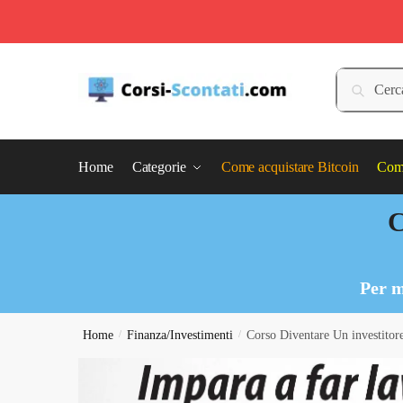
Skip
Skip
to
to
Cerca:
Cerca
navigation
content
Home
Categorie
Come acquistare Bitcoin
Come
C
Per m
Home
/
Finanza/Investimenti
/
Corso Diventare Un investitore