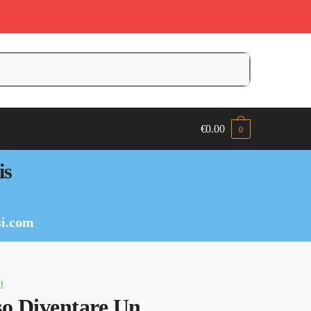
€
0.00
0
is
i.com
!
o Diventare Un