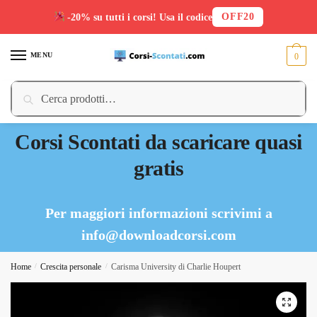
OFF20
-20% su tutti i corsi! Usa il codice
Skip
Skip
to
to
MENU
0
navigation
content
Cerca:
Cerca
Corsi Scontati da scaricare quasi
gratis
Per maggiori informazioni scrivimi a
info@downloadcorsi.com
Home
/
Crescita personale
/
Carisma University di Charlie Houpert