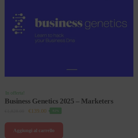
In offerta!
Business Genetics 2025 – Marketers
Il
Il
€
139.00
€
1,828.00
-92%
prezzo
prezzo
originale
attuale
Aggiungi al carrello
era:
è: