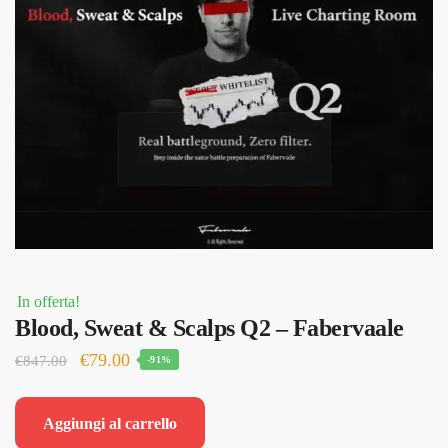
In offerta!
Blood, Sweat & Scalps Q2 – Fabervaale
Il
Il
€
79.00
€
847.00
-91%
prezzo
prezzo
originale
attuale
Aggiungi al carrello
era:
è: