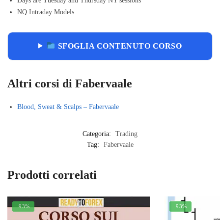
Days are Tuesday and Thursday NY sessions
NQ Intraday Models
SFOGLIA CONTENUTO CORSO
Altri corsi di Fabervaale
Blood, Sweat & Scalps – Fabervaale
Categoria:
Trading
Tag:
Fabervaale
Prodotti correlati
-93%
-93%