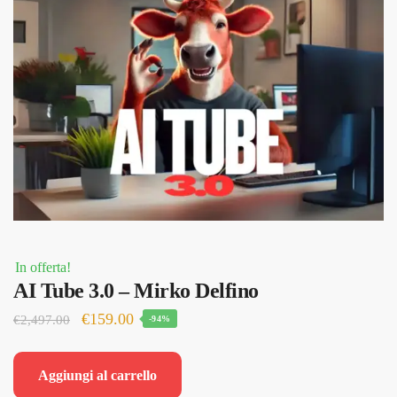
In offerta!
AI Tube 3.0 – Mirko Delfino
Il
Il
€
159.00
€
2,497.00
-94%
prezzo
prezzo
originale
attuale
Aggiungi al carrello
era:
è: