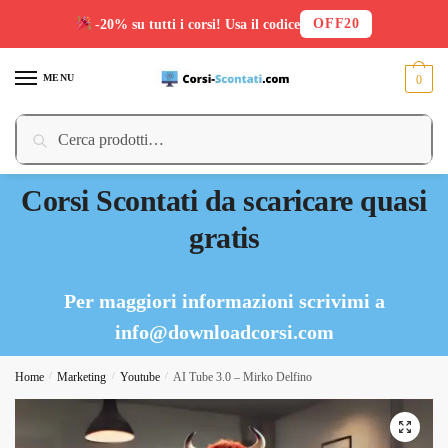
OFF20
-20% su tutti i corsi! Usa il codice
Skip
Skip
to
to
MENU
0
navigation
content
Cerca:
Cerca
Corsi Scontati da scaricare quasi
gratis
Per maggiori informazioni scrivimi a
info@downloadcorsi.com
Home
/
Marketing
/
Youtube
/
AI Tube 3.0 – Mirko Delfino