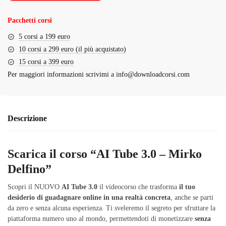
€2,497.00.
€159.00.
Pacchetti corsi
5 corsi a 199 euro
10 corsi a 299 euro (il più acquistato)
15 corsi a 399 euro
Per maggiori informazioni scrivimi a
info@downloadcorsi.com
Descrizione
Scarica il corso “AI Tube 3.0 – Mirko
Delfino”
Scopri il NUOVO
AI Tube 3.0
il videocorso che trasforma
il tuo
desiderio di guadagnare online in una realtà concreta
, anche se parti
da zero e senza alcuna esperienza. Ti sveleremo il segreto per sfruttare la
piattaforma numero uno al mondo, permettendoti di monetizzare
senza