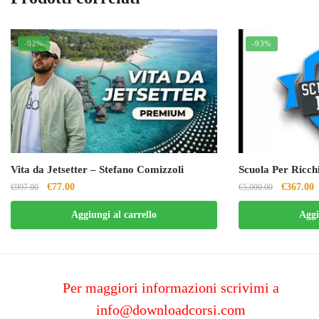
-92%
-93%
Vita da Jetsetter – Stefano Comizzoli
Scuola Per Ricch
Il
Il
Il
I
€
77.00
€
367.00
€
997.00
€
5,000.00
prezzo
prezzo
prezzo
p
Aggiungi al carrello
Aggi
originale
attuale
originale
a
era:
è:
era:
è
€997.00.
€77.00.
€5,000.0
€
Per maggiori informazioni scrivimi a
info@downloadcorsi.com