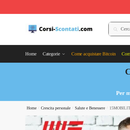
Skip
Skip
to
to
Cerca:
Cerca
navigation
content
Home
Categorie
Come acquistare Bitcoin
Come
C
Per m
Home
/
Crescita personale
/
Salute e Benessere
/
15MOBILITY