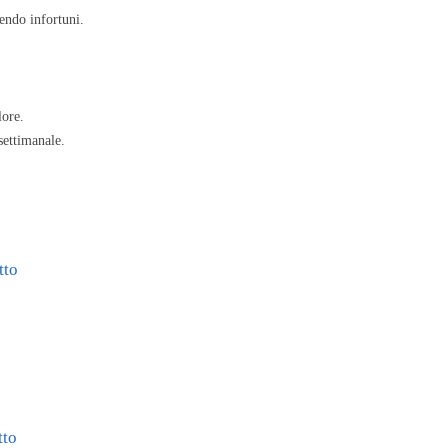
endo infortuni.
lore.
 settimanale.
tto
tto