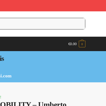
€
0.00
0
is
i.com
!
OBILITY – Umberto