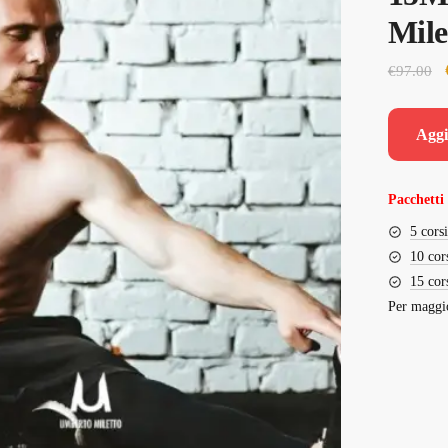
Mile
€
97.00
Aggi
Pacchetti 
5 cors
10 cor
15 cor
Per maggio