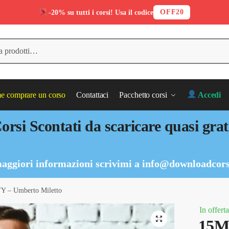
OFF20
-20% su tutti i corsi! Usa il codice
 comprare un corso
Contattaci
Pacchetto corsi
Accedi
orsi Scontati da scaricare quasi grat
aggiori informazioni scrivimi a
info@downloadcors
 – Umberto Miletto
In offerta
15M