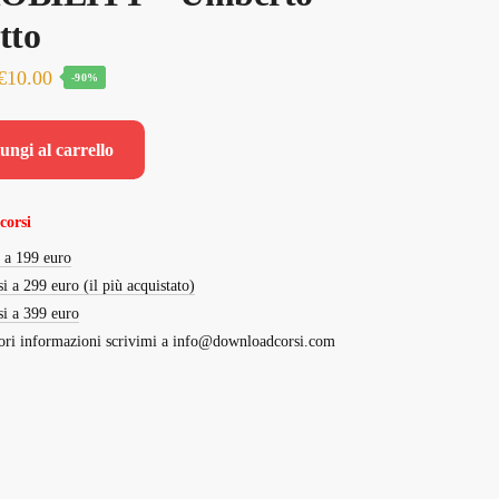
tto
Il
Il
€
10.00
-90%
prezzo
prezzo
originale
attuale
ungi al carrello
era:
è:
€97.00.
€10.00.
corsi
i a 199 euro
si a 299 euro (il più acquistato)
si a 399 euro
ri informazioni scrivimi a
info@downloadcorsi.com