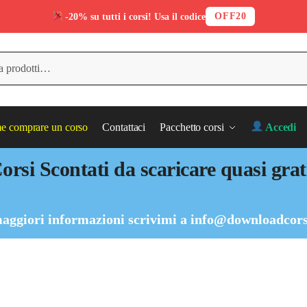
OFF20
-20% su tutti i corsi! Usa il codice
 comprare un corso
Contattaci
Pacchetto corsi
Accedi
orsi Scontati da scaricare quasi grat
aggiori informazioni scrivimi a
info@downloadcors