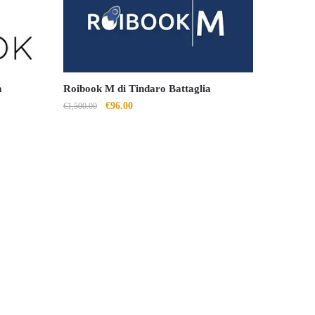
a
Roibook M di Tindaro Battaglia
Il
Il
€
96.00
€
1,500.00
prezzo
prezzo
originale
attuale
era:
è:
€1,500.00.
€96.00.