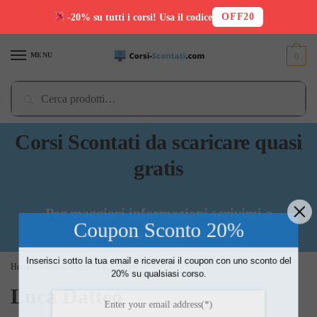
OFF20
-20% su tutti i corsi! Usa il codice
Skip
Skip
to
to
MENU
0
navigation
content
Cerca:
Cerca
Corsi Scontati da scaricare quasi
gratis
Per maggiori informazioni scrivimi a
Coupon Sconto 20%
info@downloadcorsi.com
Inserisci sotto la tua email e riceverai il coupon con uno sconto del
Home
/
Prodotti taggati “Luca Datteo”
20% su qualsiasi corso.
Luca Datteo