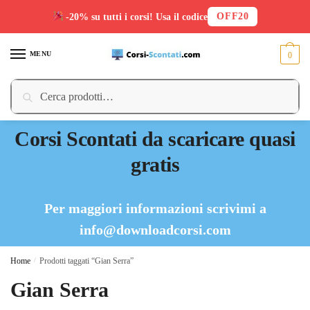
OFF20
-20% su tutti i corsi! Usa il codice
Skip
Skip
to
to
MENU
0
navigation
content
Cerca:
Cerca
Corsi Scontati da scaricare quasi
gratis
Per maggiori informazioni scrivimi a
info@downloadcorsi.com
Home
/
Prodotti taggati “Gian Serra”
Gian Serra