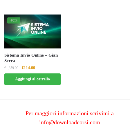
-92%
Sistema Invio Online – Gian
Serra
Il
Il
€
114.00
€
1,359.00
prezzo
prezzo
Aggiungi al carrello
originale
attuale
era:
è:
€1,359.00.
€114.00.
Per maggiori informazioni scrivimi a
info@downloadcorsi.com