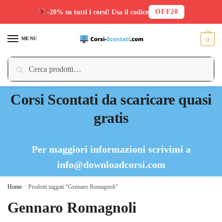
OFF20
-20% su tutti i corsi! Usa il codice
Skip
Skip
to
to
MENU
0
navigation
content
Cerca:
Cerca
Corsi Scontati da scaricare quasi
gratis
Per maggiori informazioni scrivimi a
info@downloadcorsi.com
Home
/
Prodotti taggati “Gennaro Romagnoli”
Gennaro Romagnoli