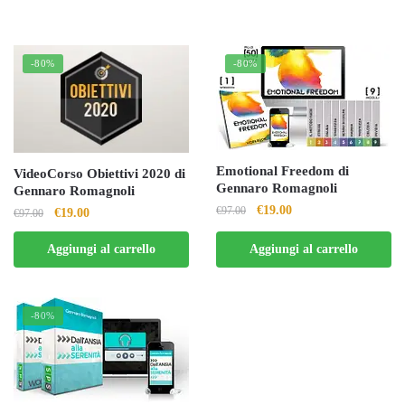
-80%
-80%
Emotional Freedom di
VideoCorso Obiettivi 2020 di
Gennaro Romagnoli
Gennaro Romagnoli
Il
Il
€
19.00
€
97.00
Il
Il
€
19.00
€
97.00
prezzo
prezzo
prezzo
prezzo
Aggiungi al carrello
Aggiungi al carrello
originale
attuale
originale
attuale
era:
è:
era:
è:
€97.00.
€19.00.
€97.00.
€19.00.
-80%