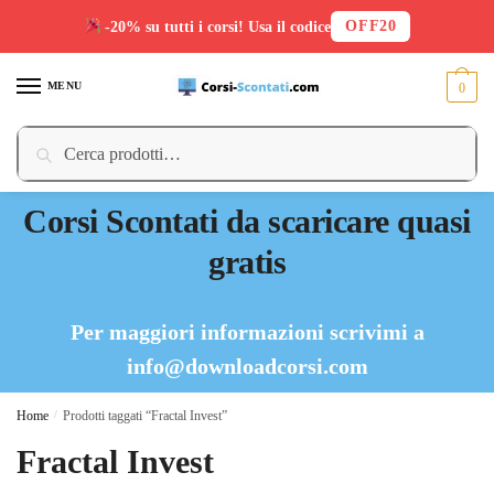
OFF20
-20% su tutti i corsi! Usa il codice
Skip
Skip
to
to
MENU
0
navigation
content
Cerca:
Cerca
Corsi Scontati da scaricare quasi
gratis
Per maggiori informazioni scrivimi a
info@downloadcorsi.com
Home
/
Prodotti taggati “Fractal Invest”
Fractal Invest