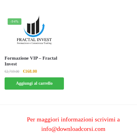
-94%
Formazione VIP – Fractal
Invest
Il
Il
€
168.00
€
2,719.00
prezzo
prezzo
Aggiungi al carrello
originale
attuale
era:
è:
€2,719.00.
€168.00.
Per maggiori informazioni scrivimi a
info@downloadcorsi.com