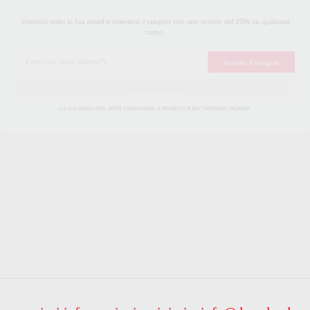
sci sotto la tua email e riceverai il coupon con uno sconto del 20% su qu
corso.
Inviami il cou
Non mi interessa
La tua email non verrà comunicata a nessuno e per nessuna ragione.