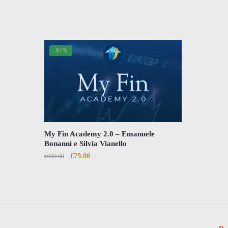
Inseri
-91%
My Fin Academy 2.0 – Emanuele
Bonanni e Silvia Vianello
Il
Il
€
79.00
€
900.00
prezzo
prezzo
originale
attuale
era:
è:
€900.00.
€79.00.