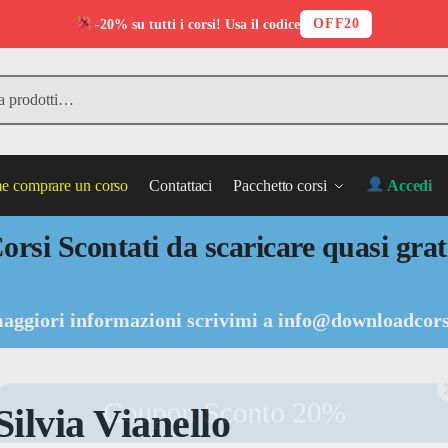
OFF20
-20% su tutti i corsi! Usa il codice
 comprare un corso
Contattaci
Pacchetto corsi
Accedi
orsi Scontati da scaricare quasi grat
aggiori informazioni scrivimi a
info@downloadcors
Coupon Sconto 20%
ilvia Vianello