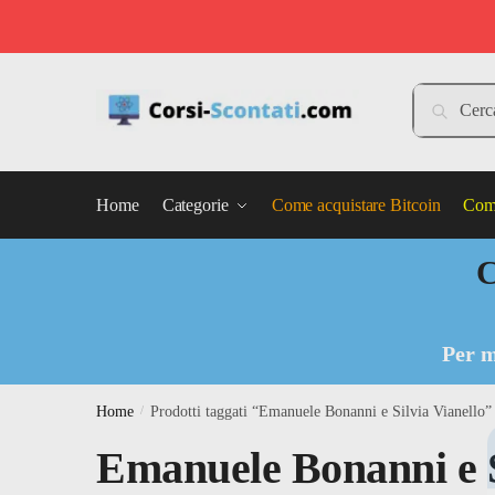
Skip
Skip
to
to
Cerca:
Cerca
navigation
content
Home
Categorie
Come acquistare Bitcoin
Come
C
Per m
Home
/
Prodotti taggati “Emanuele Bonanni e Silvia Vianello”
Emanuele Bonanni e S