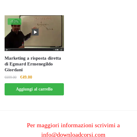
-93%
Marketing a risposta diretta
di Egmard Ermenegildo
Giordani
Il
Il
€
49.00
€
699.00
prezzo
prezzo
Aggiungi al carrello
originale
attuale
era:
è:
€699.00.
€49.00.
Per maggiori informazioni scrivimi a
info@downloadcorsi.com