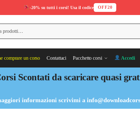
OFF20
-20% su tutti i corsi! Usa il codice
 comprare un corso
Contattaci
Pacchetto corsi
Accedi
orsi Scontati da scaricare quasi grat
aggiori informazioni scrivimi a
info@downloadcors