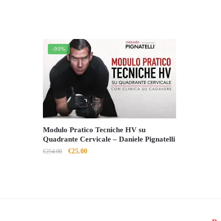
-90%
Modulo Pratico Tecniche HV su
Quadrante Cervicale – Daniele Pignatelli
Il
Il
€
25.00
€
254.00
prezzo
prezzo
originale
attuale
era:
è:
€254.00.
€25.00.