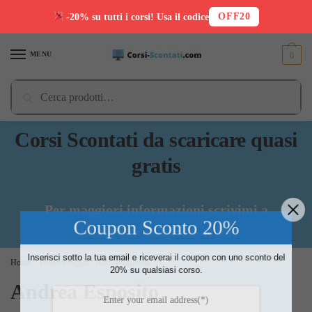
OFF20
-20% su tutti i corsi! Usa il codice
Skip
Skip
to
to
MENU
0
navigation
content
Cerca:
Cerca
Corsi Scontati da scaricare quasi
gratis
Per maggiori informazioni scrivimi a
Coupon Sconto 20%
info@downloadcorsi.com
Inserisci sotto la tua email e riceverai il coupon con uno sconto del
Home
/
Prodotti taggati “Andrea Esposito”
20% su qualsiasi corso.
Andrea Esposito