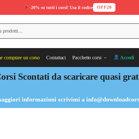
OFF20
-20% su tutti i corsi! Usa il codice
 comprare un corso
Contattaci
Pacchetto corsi
Accedi
orsi Scontati da scaricare quasi grat
aggiori informazioni scrivimi a
info@downloadcors