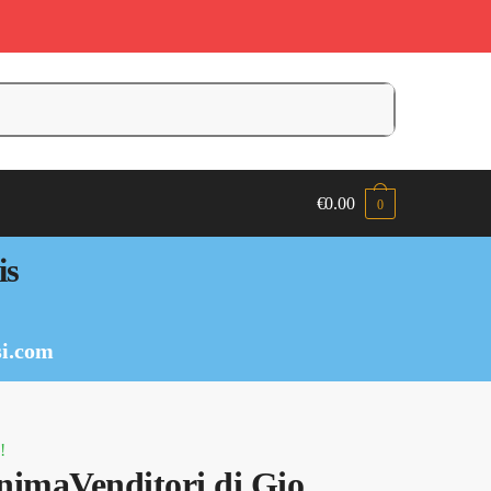
€
0.00
0
is
i.com
!
imaVenditori di Gio