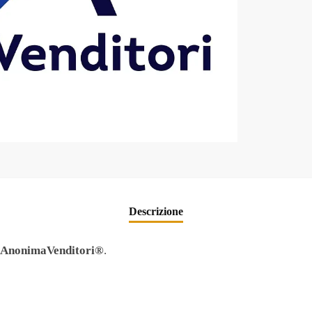
Descrizione
nonimaVenditori®
.