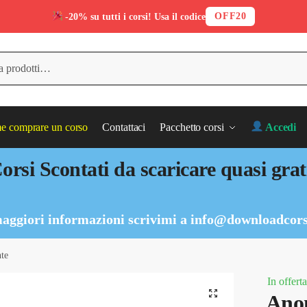
OFF20
-20% su tutti i corsi! Usa il codice
 comprare un corso
Contattaci
Pacchetto corsi
Accedi
orsi Scontati da scaricare quasi grat
aggiori informazioni scrivimi a
info@downloadcors
nte
In offerta
Anon