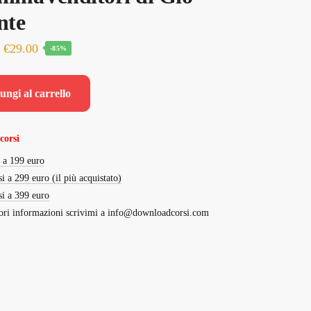
nte
Il
Il
€
29.00
-85%
prezzo
prezzo
originale
attuale
ungi al carrello
era:
è:
€195.00.
€29.00.
corsi
i a 199 euro
si a 299 euro (il più acquistato)
si a 399 euro
ri informazioni scrivimi a
info@downloadcorsi.com