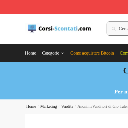
Skip
Skip
to
to
Cerca:
Cerca
navigation
content
Home
Categorie
Come acquistare Bitcoin
Come
C
Per m
Home
/
Marketing
/
Vendita
/
AnonimaVenditori di Gio Tale