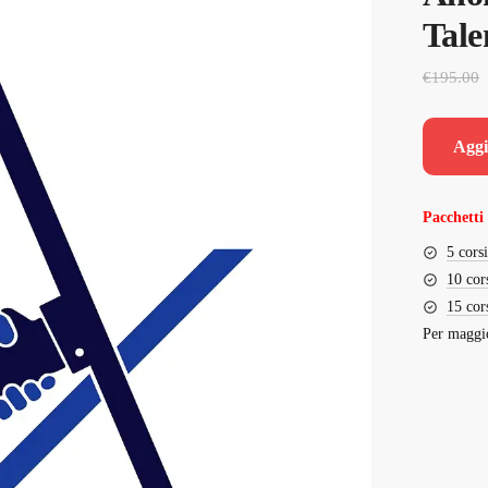
Tale
€
195.00
Aggi
Pacchetti 
5 cors
10 cor
15 cor
Per maggio