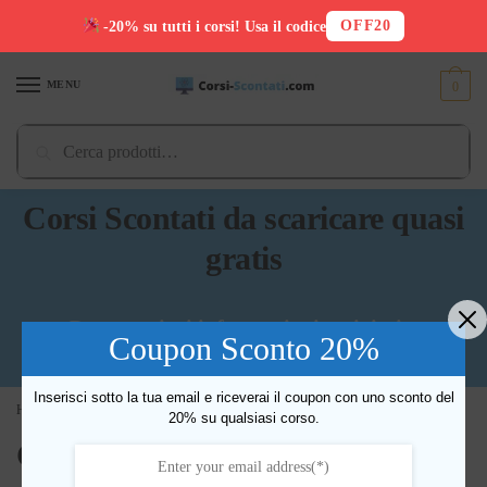
OFF20
-20% su tutti i corsi! Usa il codice
Skip
Skip
to
to
MENU
0
navigation
content
Cerca:
Cerca
Corsi Scontati da scaricare quasi
gratis
Per maggiori informazioni scrivimi a
Coupon Sconto 20%
info@downloadcorsi.com
Inserisci sotto la tua email e riceverai il coupon con uno sconto del
Home
/
Prodotti taggati “Giuseppe Moriello”
20% su qualsiasi corso.
Giuseppe Moriello